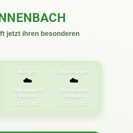
ONNENBACH
 jetzt ihren besonderen
Morgen
Übermorgen
☁️
☁️
Überwiegend
Überwiegend
Bewölkt
Bewölkt
14°C – 28°C
16°C – 31°C