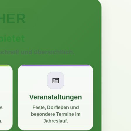
HER
bietet
chnell und übersichtlich.
📅
Veranstaltungen
w.
Feste, Dorfleben und
besondere Termine im
.
Jahreslauf.