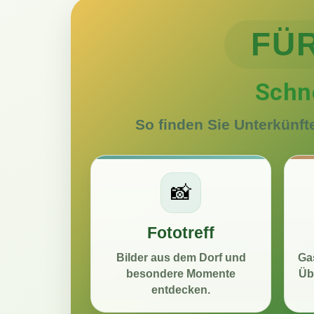
FÜ
Schne
So finden Sie Unterkünft
📸
Fototreff
Bilder aus dem Dorf und
Ga
besondere Momente
Üb
entdecken.