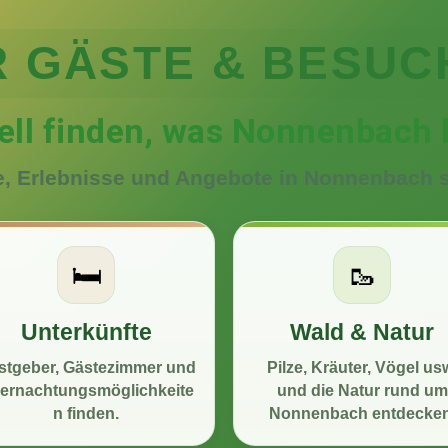
R GÄSTE & BESUC
ll finden, was Nonnenbach 
e, Erlebnisse und Angebote in Nonnenbach s
🛏️
🥾
Unterkünfte
Wald & Natur
stgeber, Gästezimmer und
Pilze, Kräuter, Vögel us
ernachtungsmöglichkeite
und die Natur rund um
n finden.
Nonnenbach entdecken