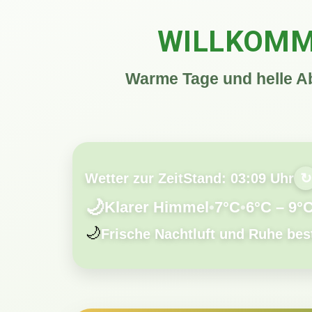
WILLKOMM
Warme Tage und helle A
Wetter zur Zeit
Stand: 03:09 Uhr
↻
🌙
Klarer Himmel
•
7°C
•
6°C – 9°
🌙
Frische Nachtluft und Ruhe be